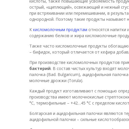
кислоты, также повышающие усвояемость продукт
острый, «щиплющий», освежающий и нежный сгуст
при встряхивании или перемешивании, в результ
однородной. Поэтому такие продукты называют н
К
кисломолочным продуктам
относятся напитки из
содержанию белков и жира кисломолочные проду
Также часто кисломолочные продукты обогащают
– бифидок, который отличается от кефира доба
При производстве кисломолочных продуктов пр
бактерий
. В состав чистых культур входят молоч
палочка {Bad. Bulgaricum), ацидофильная палочка (
молочные дрожжи (Torula).
Каждый продукт изготавливают с помощью опред
производства имеют молочнокислые стрептококк
°С, термофильные – +42…45 °С с пределом кисло
Болгарская и ацидофильная палочки являются те
ацидофильной палочки – сильные кислотообразо