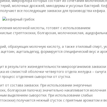
грибки, микрофлора которых состоит из сочетания молочнокис
ктерий, молочных дрожжей, микодермы и уксусных бактерий. Ке
 получают все последующие закваски для производства кефира.
опления молочной кислоты, готовят с использованием
ислые стрептококки, болгарская, молочнокислая, ацидофильна
ий, образующих молочную кислоту, а также этиловый спирт, ук
 ацетоин, ацетальдегид, формируется специфический вкус и аро
ит в результате жизнедеятельности микроорганизмов закваски
ка из слизистой оболочки четвертого отдела желудка – сычуга
т процесс отделения сыворотки от сгустка.
ит от состава закваски. При использовании энергичных
кк, болгарская палочка) значительно накапливается молочная
ивным выделением сыворотки. При использовании слабых
ококки) получается нежный сгусток с приятным ароматом и вк