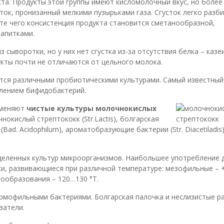
а. Продукты этой группы имеют кисломолочный вкус, но более
ок, пронизанный мелкими пузырьками газа. Сгусток легко разб
ате чего консистенция продукта становится сметанообразной,
апитками.
 сыворотки, но у них нет сгустка из-за отсутствия белка – казе
кты почти не отличаются от цельного молока.
ся различными пробиотическими культурами. Самый известный
влением бифидобактерий.
именяют
чистые культуры молочнокислых
нокислый стрептококк (Str.Lactis), болгарская
Bad. Acidophilum), ароматобразующие бактерии (Str. Diacetiladis)
еленных культур микроорганизмов. Наибольшее употребление 
и, развивающиеся при различной температуре: мезофильные – 
тообразования – 120…130 °Т.
рмофильными бактериями. Болгарская палочка и неслизистые р
ватели.