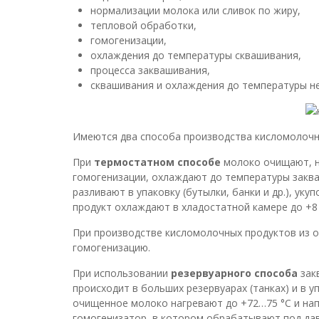
нормализации молока или сливок по жиру,
тепловой обработки,
гомогенизации,
охлаждения до температуры сквашивания,
процесса заквашивания,
сквашивания и охлаждения до температуры не
Имеются два способа производства кисломолочн
При
термостатном способе
молоко очищают, н
гомогенизации, охлаждают до температуры заква
разливают в упаковку (бутылки, банки и др.), у
продукт охлаждают в хладостатной камере до +8 
При производстве кисломолочных продуктов из о
гомогенизацию.
При использовании
резервуарного способа
зак
происходит в больших резервуарах (танках) и в 
очищенное молоко нагревают до +72…75 °С и нап
гомогенизатор, в котором обрабатывают под да