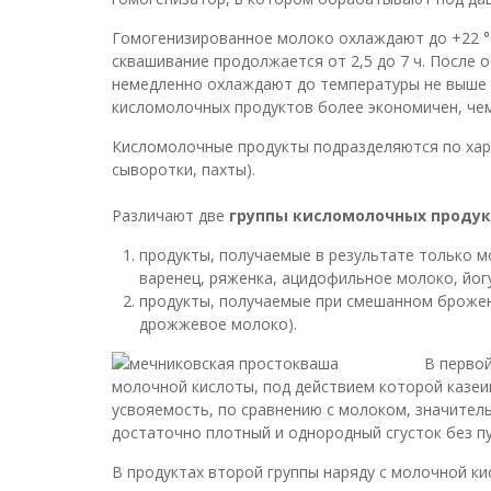
Гомогенизированное молоко охлаждают до +22 °С
сквашивание продолжается от 2,5 до 7 ч. После 
немедленно охлаждают до температуры не выше +
кисломолочных продуктов более экономичен, чем
Кисломолочные продукты подразделяются по хар
сыворотки, пахты).
Различают две
группы кисломолочных проду
продукты, получаемые в результате только 
варенец, ряженка, ацидофильное молоко, йогур
продукты, получаемые при смешанном брожен
дрожжевое молоко).
В перво
молочной кислоты, под действием которой казеин
усвояемость, по сравнению с молоком, значител
достаточно плотный и однородный сгусток без пу
В продуктах второй группы наряду с молочной ки