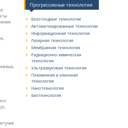
Прогрессивные технологии
ки
укты
Безотходные технологии
чения
Автоматизированные технологии
Информационная технология
ок,
Лазерная технология
Мембранная технология
Радиационно-химическая
технология
окваша,
Ультразвуковая технология
Плазменная и элионная
технология
Нанотехнология
Биотехнология
его
ус,
летучие