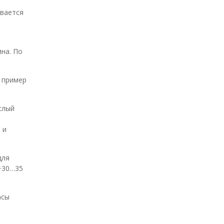
ивается
ина. По
 пример
 и
для
+30…35
асы