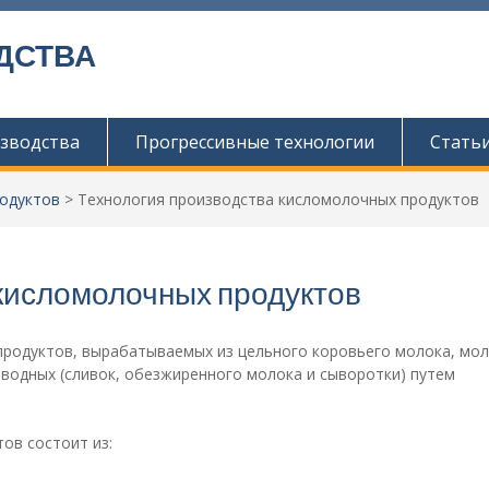
ДСТВА
зводства
Прогрессивные технологии
Стать
родуктов
>
Технология производства кисломолочных продуктов
кисломолочных продуктов
продуктов, вырабатываемых из цельного коровьего молока, мо
изводных (сливок, обезжиренного молока и сыворотки) путем
ов состоит из: