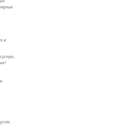
лых
фирные
я и
сусную,
мат
 и
усом.