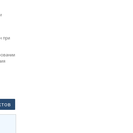
и
н при
зовании
ния
ктов