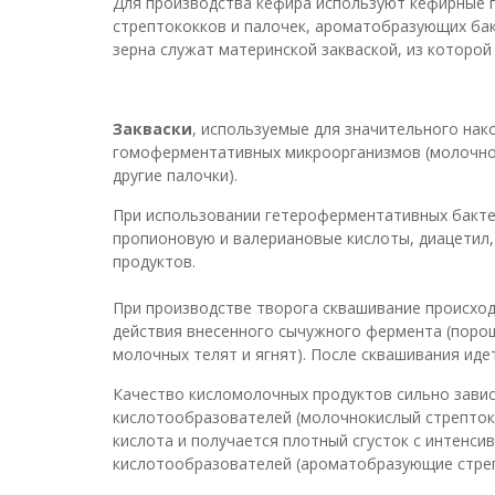
Для производства кефира используют кефирные 
стрептококков и палочек, ароматобразующих ба
зерна служат материнской закваской, из которой
Закваски
, используемые для значительного нак
гомоферментативных микроорганизмов (молочнок
другие палочки).
При использовании гетероферментативных бактер
пропионовую и валериановые кислоты, диацетил,
продуктов.
При производстве творога сквашивание происход
действия внесенного сычужного фермента (порош
молочных телят и ягнят). После сквашивания иде
Качество кисломолочных продуктов сильно завис
кислотообразователей (молочнокислый стрептоко
кислота и получается плотный сгусток с интенс
кислотообразователей (ароматобразующие стрепт