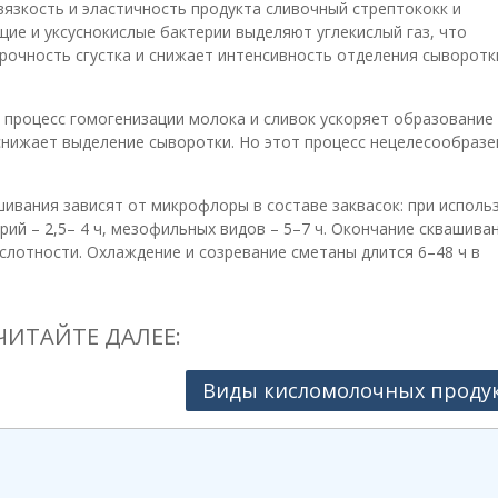
зкость и эластичность продукта сливочный стрептококк и
е и уксуснокислые бактерии выделяют углекислый газ, что
прочность сгустка и снижает интенсивность отделения сыворотк
 процесс гомогенизации молока и сливок ускоряет образование
 снижает выделение сыворотки. Но этот процесс нецелесообразе
вания зависят от микрофлоры в составе заквасок: при исполь
рий – 2,5– 4 ч, мезофильных видов – 5–7 ч. Окончание сквашива
слотности. Охлаждение и созревание сметаны длится 6–48 ч в
ЧИТАЙТЕ ДАЛЕЕ:
Виды кисломолочных проду