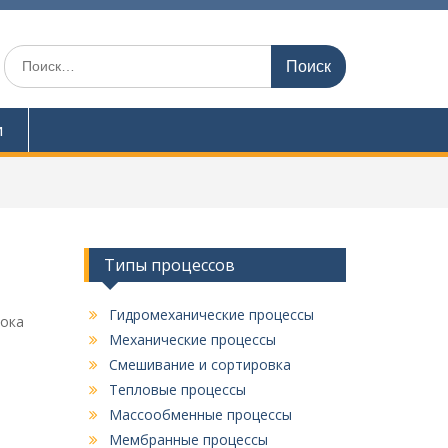
И
с
к
а
и
т
ь
:
Типы процессов
Гидромеханические процессы
лока
Механические процессы
Смешивание и сортировка
Тепловые процессы
Массообменные процессы
Мембранные процессы