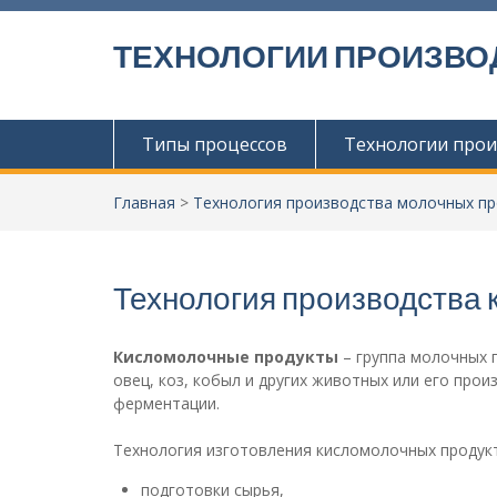
П
е
ТЕХНОЛОГИИ ПРОИЗВО
р
е
й
т
Типы процессов
Технологии прои
и
к
с
Главная
>
Технология производства молочных п
о
д
е
Технология производства 
р
ж
и
Кисломолочные продукты
– группа молочных 
м
овец, коз, кобыл и других животных или его про
о
ферментации.
м
у
Технология изготовления кисломолочных продукт
подготовки сырья,