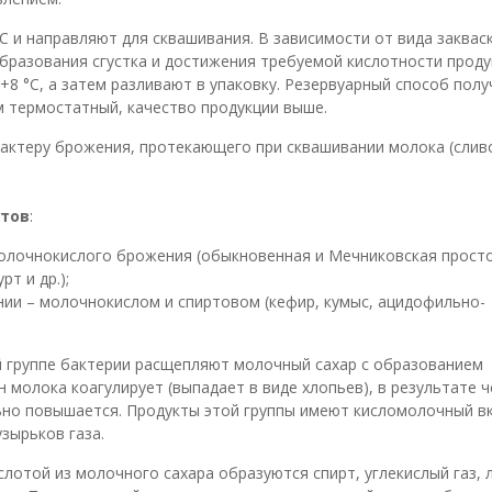
 и направляют для сквашивания. В зависимости от вида заквас
образования сгустка и достижения требуемой кислотности прод
8 °С, а затем разливают в упаковку. Резервуарный способ полу
 термостатный, качество продукции выше.
актеру брожения, протекающего при сквашивании молока (слив
ктов
:
молочнокислого брожения (обыкновенная и Мечниковская прост
т и др.);
ии – молочнокислом и спиртовом (кефир, кумыс, ацидофильно-
й группе бактерии расщепляют молочный сахар с образованием
 молока коагулирует (выпадает в виде хлопьев), в результате ч
ьно повышается. Продукты этой группы имеют кисломолочный вк
зырьков газа.
слотой из молочного сахара образуются спирт, углекислый газ, 