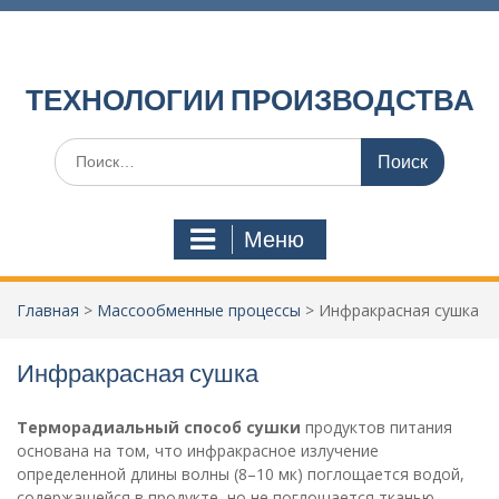
П
е
р
е
ТЕХНОЛОГИИ ПРОИЗВОДСТВА
й
т
И
и
с
к
к
с
а
о
Меню
т
д
ь
е
:
р
Главная
>
Массообменные процессы
>
Инфракрасная сушка
ж
и
м
Инфракрасная сушка
о
м
Терморадиальный способ сушки
продуктов питания
у
основана на том, что инфракрасное излучение
определенной длины волны (8–10 мк) поглощается водой,
содержащейся в продукте, но не поглощается тканью