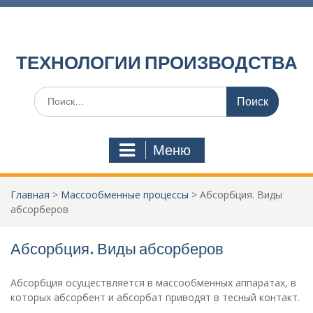
П
е
р
е
ТЕХНОЛОГИИ ПРОИЗВОДСТВА
й
т
И
и
с
к
к
с
а
о
Меню
т
д
ь
е
:
р
Главная
>
Массообменные процессы
>
Абсорбция. Виды
ж
абсорберов
и
м
о
Абсорбция. Виды абсорберов
м
у
Абсорбция осуществляется в массообменных аппаратах, в
которых абсорбент и абсорбат приводят в тесный контакт.