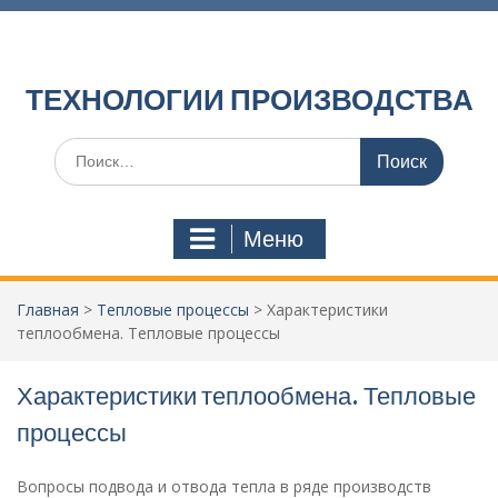
П
е
р
е
ТЕХНОЛОГИИ ПРОИЗВОДСТВА
й
т
И
и
с
к
к
с
а
о
Меню
т
д
ь
е
:
р
Главная
>
Тепловые процессы
>
Характеристики
ж
теплообмена. Тепловые процессы
и
м
о
Характеристики теплообмена. Тепловые
м
процессы
у
Вопросы подвода и отвода тепла в ряде производств